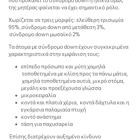
που προκαλεί το σύνδρομο down η ηλικία όμως
της μητέρας φαίνεται να έχει σημαντικό ρόλο.
Χωρίζεται σε τρεις μορφές: ελεύθερη τρισωμία
95% ,σύνδρομο down από μετάθεση 3%,
σύνδρομο down μωσαϊκό 2%
Τα άτομα με σύνδρομο down έχουν συγκεκριμένα
χαρακτηριστικά στην εμφάνιση τους:
επίπεδο πρόσωπο και μύτη χαμηλά
τοποθετημένα με κλίση προς τα πάνω μάτια,
χαμηλά τοποθετημένα αυτιά, μικρό στόμα,
μεγάλη και προεξέχουσα γλώσσα
μικροκεφαλία
κοντά και πλατιά χέρια, κοντά δάχτυλα και η
εγκάρσια παλαμιαία πτυχή
κοντό ανάστημα
τάση για παχυσαρκία
Επίσης διατρέχουν αυξημένο κίνδυνο