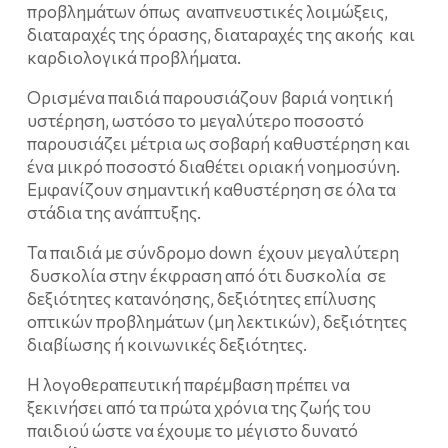
προβλημάτων όπως αναπνευστικές λοιμώξεις,
διαταραχές της όρασης, διαταραχές της ακοής και
καρδιολογικά προβλήματα.
Ορισμένα παιδιά παρουσιάζουν βαριά νοητική
υστέρηση, ωστόσο το μεγαλύτερο ποσοστό
παρουσιάζει μέτρια ως σοβαρή καθυστέρηση και
ένα μικρό ποσοστό διαθέτει οριακή νοημοσύνη.
Εμφανίζουν σημαντική καθυστέρηση σε όλα τα
στάδια της ανάπτυξης.
Τα παιδιά με σύνδρομο down έχουν μεγαλύτερη
δυσκολία στην έκφραση από ότι δυσκολία σε
δεξιότητες κατανόησης, δεξιότητες επίλυσης
οπτικών προβλημάτων (μη λεκτικών), δεξιότητες
διαβίωσης ή κοινωνικές δεξιότητες.
Η λογοθεραπευτική παρέμβαση πρέπει να
ξεκινήσει από τα πρώτα χρόνια της ζωής του
παιδιού ώστε να έχουμε το μέγιστο δυνατό