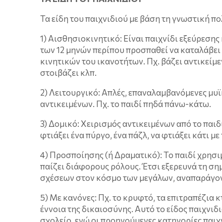
Τα είδη του παιχνιδιού με βάση τη γνωστική π
1) Αισθησιοκινητικό: Είναι παιχνίδι εξεύρεσης
των 12 μηνών περίπου προσπαθεί να καταλάβε
κινητικών του ικανοτήτων. Πχ. βάζει αντικείμεν
στοιβάζει κλπ.
2) Λειτουργικό: Απλές, επαναλαμβανόμενες μυϊκ
αντικειμένων. Πχ. το παιδί πηδά πάνω-κάτω.
3) Δομικό: Χειρισμός αντικειμένων από το παιδ
φτιάξει ένα πύργο, ένα πάζλ, να φτιάξει κάτι με
4) Προσποίησης (ή Δραματικό): Το παιδί χρησι
παίζει διάφορους ρόλους. Έτσι εξερευνά τη σ
σχέσεων στον κόσμο των μεγάλων, αναπαράγον
5) Με κανόνες: Πχ. το κρυφτό, τα επιτραπέζια κτ
έννοια της δικαιοσύνης. Αυτό το είδος παιχνιδ
σχολείο, ενώ οι προηγούμενες κατηγορίες παιχ