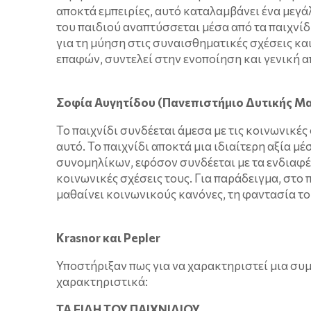
αποκτά εμπειρίες, αυτό καταλαμβάνει ένα μεγ
του παιδιού αναπτύσσεται μέσα από τα παιχνίδ
για τη μύηση στις συναισθηματικές σχέσεις κα
επαφών, συντελεί στην ενοποίηση και γενική 
Σοφία Αυγητίδου (Πανεπιστήμιο Δυτικής Μ
Το παιχνίδι συνδέεται άμεσα με τις κοινωνικέ
αυτό. Το παιχνίδι αποκτά μια ιδιαίτερη αξία μ
συνομηλίκων, εφόσον συνδέεται με τα ενδιαφέρ
κοινωνικές σχέσεις τους. Για παράδειγμα, στο 
μαθαίνει κοινωνικούς κανόνες, τη φαντασία το
Krasnor και Pepler
Υποστήριξαν πως για να χαρακτηριστεί μια συμπ
χαρακτηριστικά:
ΤΑ ΕΙΔΗ ΤΟΥ ΠΑΙΧΝΙΔΙΟΥ