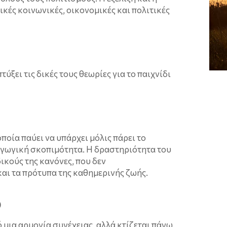
κές κοινωνικές, οικονομικές και πολιτικές
ύξει τις δικές τους θεωρίες για το παιχνίδι
οποία παύει να υπάρχει μόλις πάρει το
αγωγική σκοπιμότητα. Η δραστηριότητα του
ικούς της κανόνες, που δεν
αι τα πρότυπα της καθημερινής ζωής.
)
 μια αρμονία συνέχειας, αλλά κτίζεται πάνω