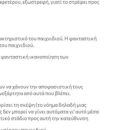
 αφετέρου, εξωστρεφή, γιατί το στρέφει προς
ρακτηριστικό του παιχνιδιού. Η φανταστική
του παιχνιδιού.
σαν φανταστική ικανοποίηση των
ουν να χάνουν την αποφασιστική τους
ανεξάρτητα από αυτά που βλέπει.
χωρίσει τη σκέψη (το νόημα δηλαδή μιας
 δεν μπορεί να γίνει αυτόματα γι' αυτό μέσα
βατικό στάδιο προς αυτή την κατεύθυνση
ουσία του παιχνιδιού.